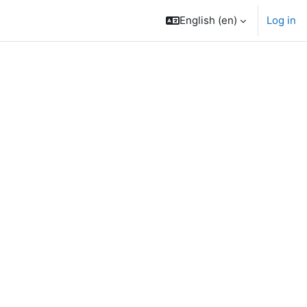
English ‎(en)‎
Log in